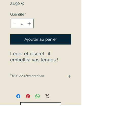
Prix
21,90 €
Quantité
*
Ajouter au panier
Léger et discret , il
embellira vos tenues !
Délai de rétractations
15 jours
A propos