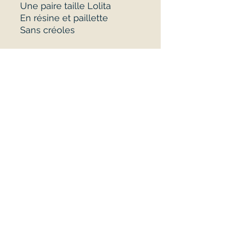
Une paire taille Lolita
En résine et paillette
Sans créoles
A propos
Politique de confidentialité
Mention légale
Tous droits réservés.
© 2024 par Créa'Aubrac. Créé avec Wix.com