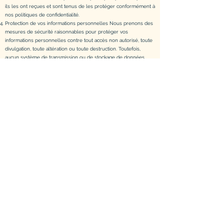
ils les ont reçues et sont tenus de les protéger conformément à
nos politiques de confidentialité.
Protection de vos informations personnelles Nous prenons des
mesures de sécurité raisonnables pour protéger vos
informations personnelles contre tout accès non autorisé, toute
divulgation, toute altération ou toute destruction. Toutefois,
aucun système de transmission ou de stockage de données
n'est totalement sécurisé. Nous ne pouvons donc pas garantir
une sécurité absolue de vos informations personnelles.
Utilisation de cookies Nous utilisons des cookies pour améliorer
votre expérience sur notre Site. Les cookies sont de petits
fichiers texte stockés sur votre appareil pour recueillir des
informations sur votre utilisation du Site. Vous pouvez configurer
votre navigateur pour refuser les cookies, mais cela peut limiter
certaines fonctionnalités du Site.
Consentement En utilisant notre Site, vous consentez à notre
collecte, notre utilisation et notre divulgation de vos informations
personnelles conformément à cette politique de confidentialité.
Modifications de la politique de confidentialité Nous nous
réservons le droit de mettre à jour ou de modifier cette
politique de confidentialité à tout moment, sans préavis. Veuillez
vérifier régulièrement cette page pour prendre connaissance
des modifications éventuelles.
Si vous avez des questions ou des préoccupations concernant
notre politique de confidentialité, veuillez nous contacter à
[adresse e-mail]. Nous nous efforcerons de répondre à vos