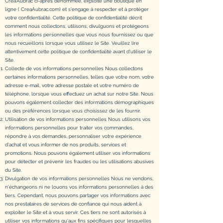
Créa'Aubrac ci-après dénommée, exploite une boutique en
ligne ( CreaAubrac.com) et s'engage à respecter et à protéger
votre confidentialité. Cette politique de confidentialité décrit
comment nous collectons, utilisons, divulguons et protégeons
les informations personnelles que vous nous fournissez ou que
nous recueillons lorsque vous utilisez le Site. Veuillez lire
attentivement cette politique de confidentialité avant d'utiliser le
Site.
Collecte de vos informations personnelles Nous collectons
certaines informations personnelles, telles que votre nom, votre
adresse e-mail, votre adresse postale et votre numéro de
téléphone, lorsque vous effectuez un achat sur notre Site. Nous
pouvons également collecter des informations démographiques
ou des préférences lorsque vous choisissez de les fournir.
Utilisation de vos informations personnelles Nous utilisons vos
informations personnelles pour traiter vos commandes,
répondre à vos demandes, personnaliser votre expérience
d'achat et vous informer de nos produits, services et
promotions. Nous pouvons également utiliser vos informations
pour détecter et prévenir les fraudes ou les utilisations abusives
du Site.
Divulgation de vos informations personnelles Nous ne vendons,
n'échangeons ni ne louons vos informations personnelles à des
tiers. Cependant, nous pouvons partager vos informations avec
nos prestataires de services de confiance qui nous aident à
exploiter le Site et à vous servir. Ces tiers ne sont autorisés à
utiliser vos informations qu'aux fins spécifiques pour lesquelles